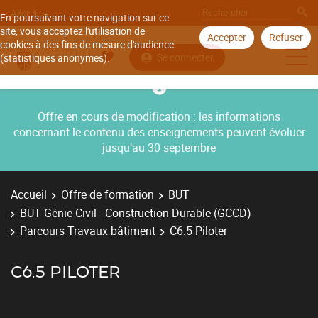
Aller à
En poursuivant votre navigation sur ce
site, vous acceptez l'utilisation de
Accepter
Refuser
cookies à des fins de mesure d'audience
Se connecter
(statistiques anonymes).
Offre en cours de modification : les informations
concernant le contenu des enseignements peuvent évoluer
jusqu’au 30 septembre
Accueil
Offre de formation
BUT
BUT Génie Civil - Construction Durable (GCCD)
Parcours Travaux bâtiment
C6.5 Piloter
C6.5 PILOTER