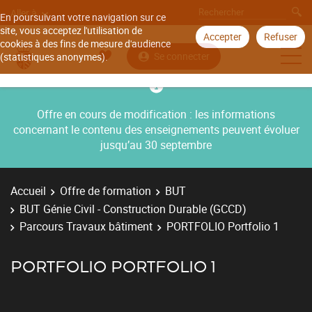
Aller à
En poursuivant votre navigation sur ce
site, vous acceptez l'utilisation de
Accepter
Refuser
cookies à des fins de mesure d'audience
Se connecter
(statistiques anonymes).
Offre en cours de modification : les informations
concernant le contenu des enseignements peuvent évoluer
jusqu’au 30 septembre
Accueil
Offre de formation
BUT
BUT Génie Civil - Construction Durable (GCCD)
Parcours Travaux bâtiment
PORTFOLIO Portfolio 1
PORTFOLIO PORTFOLIO 1