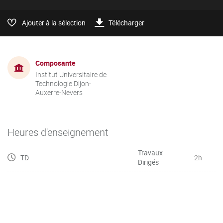
Ajouter à la sélection
Télécharger
Composante
Institut Universitaire de
Technologie Dijon-
Auxerre-Nevers
Heures d'enseignement
Travaux
TD
2h
Dirigés