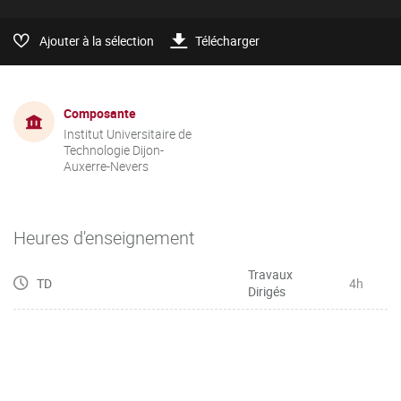
Ajouter à la sélection
Télécharger
Composante
Institut Universitaire de
Technologie Dijon-
Auxerre-Nevers
Heures d'enseignement
Travaux
TD
4h
Dirigés