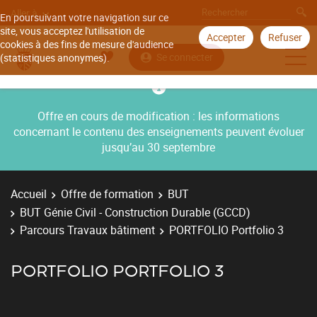
Aller à
En poursuivant votre navigation sur ce
site, vous acceptez l'utilisation de
Accepter
Refuser
cookies à des fins de mesure d'audience
Se connecter
(statistiques anonymes).
Offre en cours de modification : les informations
concernant le contenu des enseignements peuvent évoluer
jusqu’au 30 septembre
Accueil
Offre de formation
BUT
BUT Génie Civil - Construction Durable (GCCD)
Parcours Travaux bâtiment
PORTFOLIO Portfolio 3
PORTFOLIO PORTFOLIO 3