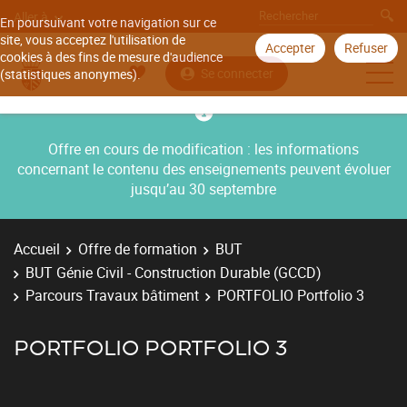
Aller à
En poursuivant votre navigation sur ce
site, vous acceptez l'utilisation de
Accepter
Refuser
cookies à des fins de mesure d'audience
Se connecter
(statistiques anonymes).
Offre en cours de modification : les informations
concernant le contenu des enseignements peuvent évoluer
jusqu’au 30 septembre
Accueil
Offre de formation
BUT
BUT Génie Civil - Construction Durable (GCCD)
Parcours Travaux bâtiment
PORTFOLIO Portfolio 3
PORTFOLIO PORTFOLIO 3