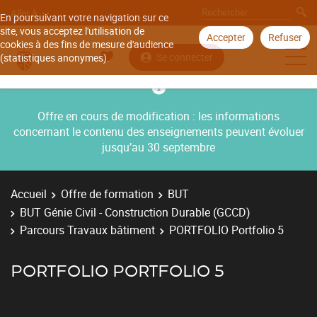
Aller à
En poursuivant votre navigation sur ce
site, vous acceptez l'utilisation de
Accepter
Refuser
cookies à des fins de mesure d'audience
Se connecter
(statistiques anonymes).
Offre en cours de modification : les informations
concernant le contenu des enseignements peuvent évoluer
jusqu’au 30 septembre
Accueil
Offre de formation
BUT
BUT Génie Civil - Construction Durable (GCCD)
Parcours Travaux bâtiment
PORTFOLIO Portfolio 5
PORTFOLIO PORTFOLIO 5