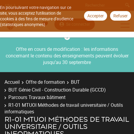
Aller à
En poursuivant votre navigation sur ce
site, vous acceptez l'utilisation de
Accepter
Refuser
cookies à des fins de mesure d'audience
Se connecter
(statistiques anonymes).
Offre en cours de modification : les informations
concernant le contenu des enseignements peuvent évoluer
jusqu’au 30 septembre
Accueil
Offre de formation
BUT
BUT Génie Civil - Construction Durable (GCCD)
Parcours Travaux bâtiment
R1-01 MTUOI Méthodes de travail universitaire / Outils
informatiques
R1-01 MTUOI MÉTHODES DE TRAVAIL
UNIVERSITAIRE / OUTILS
INFORMATIQUES