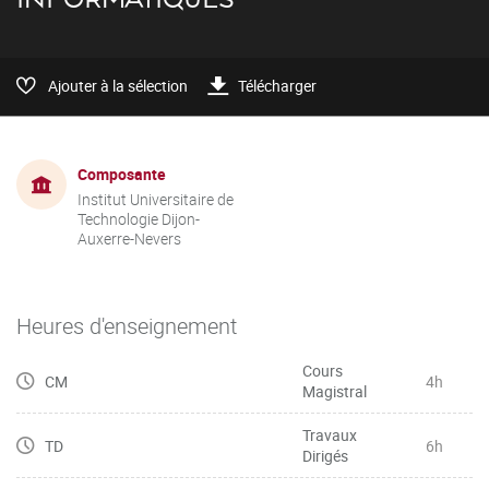
Ajouter à la sélection
Télécharger
Composante
Institut Universitaire de
Technologie Dijon-
Auxerre-Nevers
Heures d'enseignement
Cours
CM
4h
Magistral
Travaux
TD
6h
Dirigés