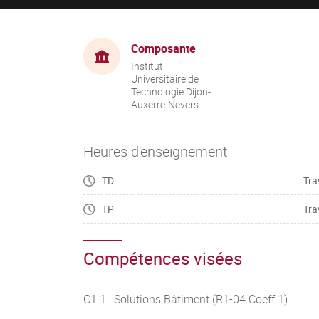
Composante
Institut
Universitaire de
Technologie Dijon-
Auxerre-Nevers
Heures d'enseignement
TD
Tra
TP
Tra
Compétences visées
C1.1 : Solutions Bâtiment (R1-04 Coeff 1)