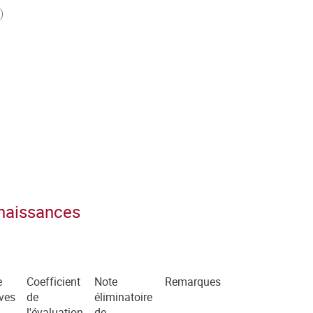
)
nnaissances
e
Coefficient
Note
Remarques
ves
de
éliminatoire
l'évaluation
de