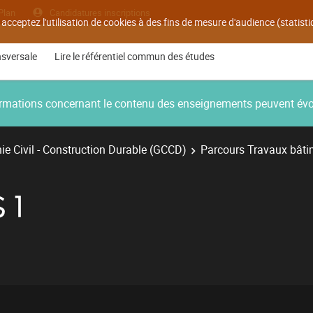
Plan
Candidatures inscriptions
 acceptez l'utilisation de cookies à des fins de mesure d'audience (statis
nsversale
Lire le référentiel commun des études
nformations concernant le contenu des enseignements peuvent év
e Civil - Construction Durable (GCCD)
Parcours Travaux bâti
 1