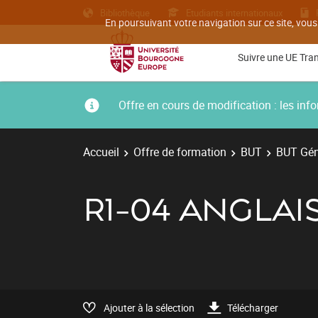
Bibliothèque
Etudiants internationaux
En poursuivant votre navigation sur ce site, vous
Suivre une UE Tra
Offre en cours de modification : les i
Accueil
Offre de formation
BUT
BUT Géni
R1-04 ANGLAIS
Ajouter à la sélection
Télécharger