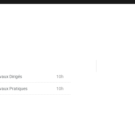
vaux Dirigés
10h
vaux Pratiques
10h