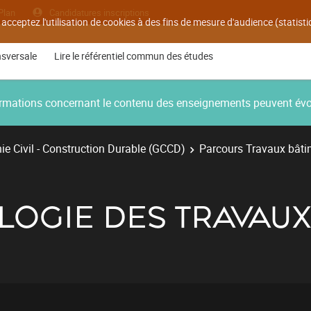
Plan
Candidatures inscriptions
 acceptez l'utilisation de cookies à des fins de mesure d'audience (statis
nsversale
Lire le référentiel commun des études
nformations concernant le contenu des enseignements peuvent év
e Civil - Construction Durable (GCCD)
Parcours Travaux bâti
LOGIE DES TRAVAUX