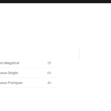
rs Magistral
2h
vaux Dirigés
6h
vaux Pratiques
4h