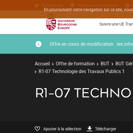
Bibliothèque
Etudiants internationaux
En poursuivant votre navigation sur ce site, vous
Suivre une UE Tra
Offre en cours de modification : les i
Accueil
Offre de formation
BUT
BUT Géni
R1-07 Technologie des Travaux Publics 1
R1-07 TECHNO
Ajouter à la sélection
Télécharger