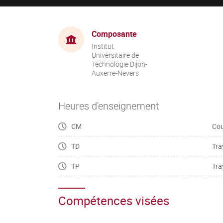
Composante
Institut
Universitaire de
Technologie Dijon-
Auxerre-Nevers
Heures d'enseignement
CM
Cou
TD
Tra
TP
Tra
Compétences visées