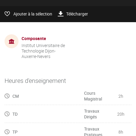
Ajouter à la sélection
Télécharger
Composante
Institut Universitaire de
Technologie Dijon-
Auxerre-Nevers
Heures d'enseignement
Cours
CM
2h
Magistral
Travaux
TD
20h
Dirigés
Travaux
TP
8h
Pratiques