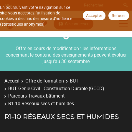
Aller à
En poursuivant votre navigation sur ce
site, vous acceptez l'utilisation de
Accepter
Refuser
cookies à des fins de mesure d'audience
Se connecter
(statistiques anonymes).
Offre en cours de modification : les informations
concernant le contenu des enseignements peuvent évoluer
jusqu’au 30 septembre
Accueil
Offre de formation
BUT
BUT Génie Civil - Construction Durable (GCCD)
Parcours Travaux bâtiment
R1-10 Réseaux secs et humides
R1-10 RÉSEAUX SECS ET HUMIDES