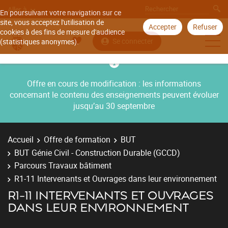
Aller à
En poursuivant votre navigation sur ce
site, vous acceptez l'utilisation de
Accepter
Refuser
cookies à des fins de mesure d'audience
Se connecter
(statistiques anonymes).
Offre en cours de modification : les informations
concernant le contenu des enseignements peuvent évoluer
jusqu’au 30 septembre
Accueil
Offre de formation
BUT
BUT Génie Civil - Construction Durable (GCCD)
Parcours Travaux bâtiment
R1-11 Intervenants et Ouvrages dans leur environnement
R1-11 INTERVENANTS ET OUVRAGES
DANS LEUR ENVIRONNEMENT