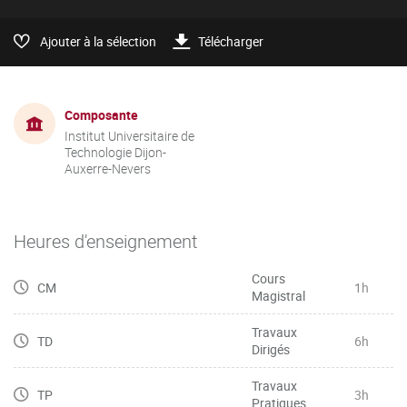
Ajouter à la sélection
Télécharger
Composante
Institut Universitaire de
Technologie Dijon-
Auxerre-Nevers
Heures d'enseignement
Cours
CM
1h
Magistral
Travaux
TD
6h
Dirigés
Travaux
TP
3h
Pratiques