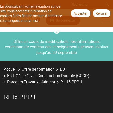
Aller à
En poursuivant votre navigation sur ce
site, vous acceptez l'utilisation de
Accepter
Refuser
cookies à des fins de mesure d'audience
Se connecter
(statistiques anonymes).
Offre en cours de modification : les informations
concernant le contenu des enseignements peuvent évoluer
jusqu’au 30 septembre
Accueil
Offre de formation
BUT
BUT Génie Civil - Construction Durable (GCCD)
Parcours Travaux bâtiment
R1-15 PPP 1
R1-15 PPP 1