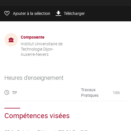
Ajouter à la sélection
Télécharger
Composante
Institut Universitaire de
Technologie Dijon-
Auxerre-Nevers
Heures d'enseignement
Travaux
TP
16h
Pratiques
Compétences visées