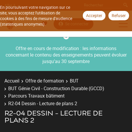
Aller à
En poursuivant votre navigation sur ce
site, vous acceptez l'utilisation de
Accepter
Refuser
cookies à des fins de mesure d'audience
Se connecter
(statistiques anonymes).
Offre en cours de modification : les informations
concernant le contenu des enseignements peuvent évoluer
jusqu’au 30 septembre
Accueil
Offre de formation
BUT
BUT Génie Civil - Construction Durable (GCCD)
Parcours Travaux bâtiment
R2-04 Dessin - Lecture de plans 2
R2-04 DESSIN - LECTURE DE
PLANS 2