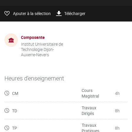
Ajouter à la sélection
Télécharger
Composante
Institut Universitaire de
Technologie Dijon-
Auxerre-Nevers
Heures d'enseignement
Cours
CM
4h
Magistral
Travaux
TD
8h
Dirigés
Travaux
TP
8h
Pratiques