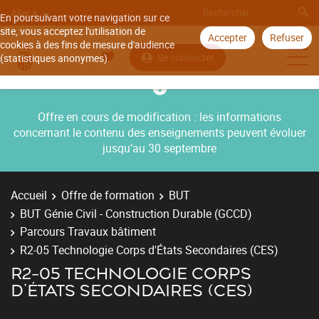
Aller à
En poursuivant votre navigation sur ce
site, vous acceptez l'utilisation de
Accepter
Refuser
cookies à des fins de mesure d'audience
Se connecter
(statistiques anonymes).
Offre en cours de modification : les informations
concernant le contenu des enseignements peuvent évoluer
jusqu’au 30 septembre
Accueil
Offre de formation
BUT
BUT Génie Civil - Construction Durable (GCCD)
Parcours Travaux bâtiment
R2-05 Technologie Corps d'États Secondaires (CES)
R2-05 TECHNOLOGIE CORPS
D'ÉTATS SECONDAIRES (CES)