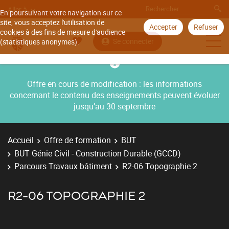
Aller à
En poursuivant votre navigation sur ce
site, vous acceptez l'utilisation de
Accepter
Refuser
cookies à des fins de mesure d'audience
Se connecter
(statistiques anonymes).
Offre en cours de modification : les informations
concernant le contenu des enseignements peuvent évoluer
jusqu’au 30 septembre
Accueil
Offre de formation
BUT
BUT Génie Civil - Construction Durable (GCCD)
Parcours Travaux bâtiment
R2-06 Topographie 2
R2-06 TOPOGRAPHIE 2