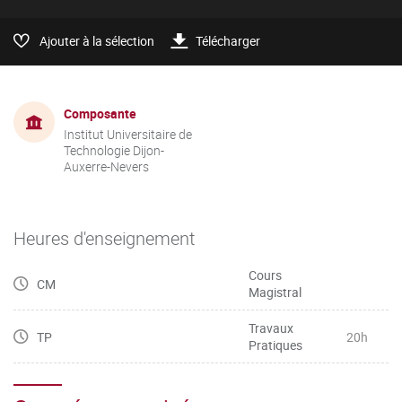
Ajouter à la sélection
Télécharger
Composante
Institut Universitaire de
Technologie Dijon-
Auxerre-Nevers
Heures d'enseignement
Cours
CM
Magistral
Travaux
TP
20h
Pratiques