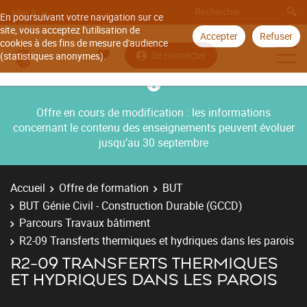
Aller à
En poursuivant votre navigation sur ce
site, vous acceptez l'utilisation de
Accepter
Refuser
cookies à des fins de mesure d'audience
Se connecter
(statistiques anonymes).
Offre en cours de modification : les informations
concernant le contenu des enseignements peuvent évoluer
jusqu’au 30 septembre
Accueil
Offre de formation
BUT
BUT Génie Civil - Construction Durable (GCCD)
Parcours Travaux bâtiment
R2-09 Transferts thermiques et hydriques dans les parois
R2-09 TRANSFERTS THERMIQUES
ET HYDRIQUES DANS LES PAROIS