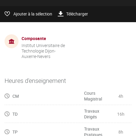
Ajouter à la sélection
Télécharger
Composante
Institut Universitaire de
Technologie Dijon-
Auxerre-Nevers
Heures d'enseignement
Cours
CM
4h
Magistral
Travaux
TD
16h
Dirigés
Travaux
TP
8h
Pratiques