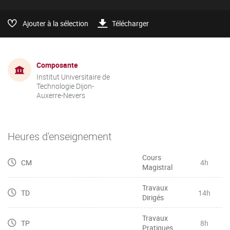
Ajouter à la sélection
Télécharger
Composante
Institut Universitaire de
Technologie Dijon-
Auxerre-Nevers
Heures d'enseignement
Cours
CM
4h
Magistral
Travaux
TD
14h
Dirigés
Travaux
TP
8h
Pratiques