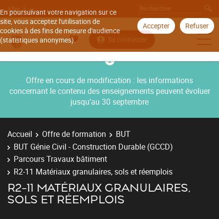
Aller à
En poursuivant votre navigation sur ce
site, vous acceptez l'utilisation de
Accepter
Refuser
cookies à des fins de mesure d'audience
Se connecter
(statistiques anonymes).
Offre en cours de modification : les informations
concernant le contenu des enseignements peuvent évoluer
jusqu’au 30 septembre
Accueil
Offre de formation
BUT
BUT Génie Civil - Construction Durable (GCCD)
Parcours Travaux bâtiment
R2-11 Matériaux granulaires, sols et réemplois
R2-11 MATÉRIAUX GRANULAIRES,
SOLS ET RÉEMPLOIS