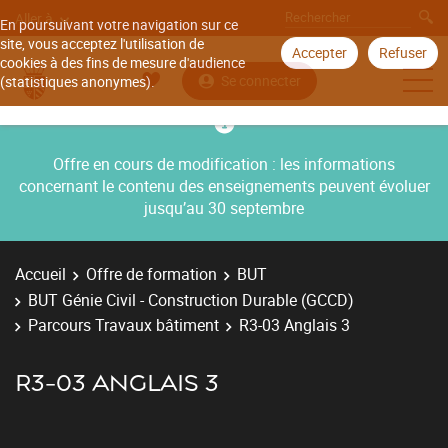
Aller à
En poursuivant votre navigation sur ce
site, vous acceptez l'utilisation de
Accepter
Refuser
cookies à des fins de mesure d'audience
Se connecter
(statistiques anonymes).
Offre en cours de modification : les informations
concernant le contenu des enseignements peuvent évoluer
jusqu’au 30 septembre
Accueil
Offre de formation
BUT
BUT Génie Civil - Construction Durable (GCCD)
Parcours Travaux bâtiment
R3-03 Anglais 3
R3-03 ANGLAIS 3