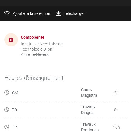
Ajouter à la sélection
Télécharger
Composante
Institut Universitaire de
Technologie Dijon-
Auxerre-Nevers
Heures d'enseignement
Cours
CM
2h
Magistral
Travaux
TD
8h
Dirigés
Travaux
TP
10h
Pratiques