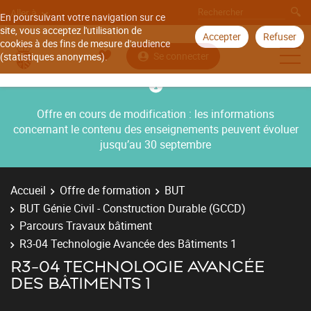
Aller à
En poursuivant votre navigation sur ce
site, vous acceptez l'utilisation de
Accepter
Refuser
cookies à des fins de mesure d'audience
Se connecter
(statistiques anonymes).
Offre en cours de modification : les informations
concernant le contenu des enseignements peuvent évoluer
jusqu’au 30 septembre
Accueil
Offre de formation
BUT
BUT Génie Civil - Construction Durable (GCCD)
Parcours Travaux bâtiment
R3-04 Technologie Avancée des Bâtiments 1
R3-04 TECHNOLOGIE AVANCÉE
DES BÂTIMENTS 1