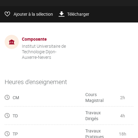
Ajouter à la sélection
Télécharger
Composante
Institut Universitaire de
Technologie Dijon-
Auxerre-Nevers
Heures d'enseignement
Cours
CM
2h
Magistral
Travaux
TD
4h
Dirigés
Travaux
TP
18h
Pratiques