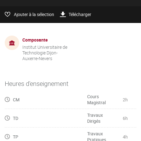
Ajouter à la sélection
Télécharger
Composante
Institut Universitaire de
Technologie Dijon-
Auxerre-Nevers
Heures d'enseignement
Cours
CM
2h
Magistral
Travaux
TD
6h
Dirigés
Travaux
TP
4h
Pratiques