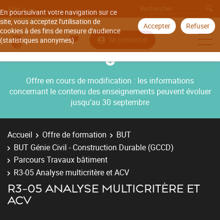
Aller à
En poursuivant votre navigation sur ce
site, vous acceptez l'utilisation de
Accepter
Refuser
cookies à des fins de mesure d'audience
Se connecter
(statistiques anonymes).
Offre en cours de modification : les informations
concernant le contenu des enseignements peuvent évoluer
jusqu’au 30 septembre
Accueil
Offre de formation
BUT
BUT Génie Civil - Construction Durable (GCCD)
Parcours Travaux bâtiment
R3-05 Analyse multicritère et ACV
R3-05 ANALYSE MULTICRITÈRE ET
ACV