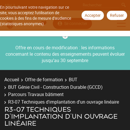
Aller à
En poursuivant votre navigation sur ce
site, vous acceptez l'utilisation de
Accepter
Refuser
cookies à des fins de mesure d'audience
Se connecter
(statistiques anonymes).
Offre en cours de modification : les informations
concernant le contenu des enseignements peuvent évoluer
jusqu’au 30 septembre
Accueil
Offre de formation
BUT
BUT Génie Civil - Construction Durable (GCCD)
Parcours Travaux bâtiment
R3-07 Techniques d'implantation d'un ouvrage linéaire
R3-07 TECHNIQUES
D'IMPLANTATION D'UN OUVRAGE
LINÉAIRE