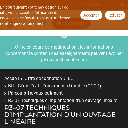
Aller à
En poursuivant votre navigation sur ce
site, vous acceptez l'utilisation de
Accepter
Refuser
cookies à des fins de mesure d'audience
Se connecter
(statistiques anonymes).
Offre en cours de modification : les informations
concernant le contenu des enseignements peuvent évoluer
jusqu’au 30 septembre
Accueil
Offre de formation
BUT
BUT Génie Civil - Construction Durable (GCCD)
Parcours Travaux bâtiment
R3-07 Techniques d'implantation d'un ouvrage linéaire
R3-07 TECHNIQUES
D'IMPLANTATION D'UN OUVRAGE
LINÉAIRE