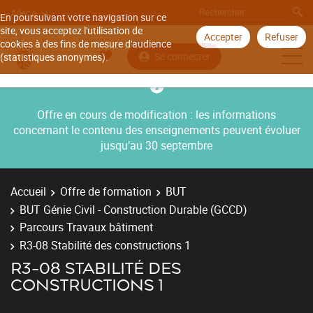
Aller à
En poursuivant votre navigation sur ce
site, vous acceptez l'utilisation de
Accepter
Refuser
cookies à des fins de mesure d'audience
Se connecter
(statistiques anonymes).
Offre en cours de modification : les informations
concernant le contenu des enseignements peuvent évoluer
jusqu’au 30 septembre
Accueil
Offre de formation
BUT
BUT Génie Civil - Construction Durable (GCCD)
Parcours Travaux bâtiment
R3-08 Stabilité des constructions 1
R3-08 STABILITÉ DES
CONSTRUCTIONS 1