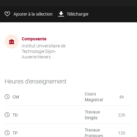
Ajouter à la sélection
Télécharger
Composante
Institut Universitaire de
Technologie Dijon-
Auxerre-Nevers
Heures d'enseignement
Cours
CM
4h
Magistral
Travaux
TD
22h
Dirigés
Travaux
TP
12h
Pratiques