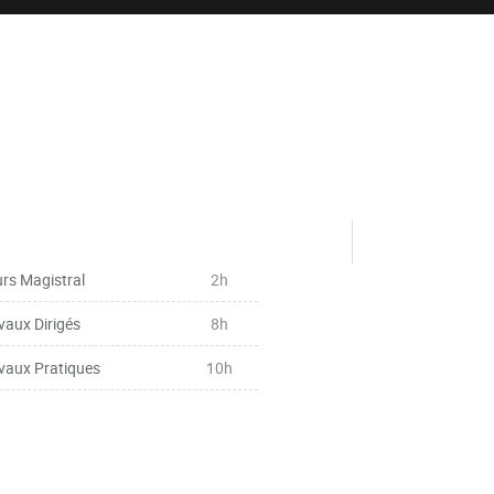
rs Magistral
2h
vaux Dirigés
8h
vaux Pratiques
10h