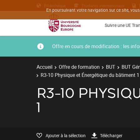
Bibliothèque
Etudiants internationaux
En poursuivant votre navigation sur ce site, vous
Suivre une UE Tra
Offre en cours de modification : les i
Accueil
Offre de formation
BUT
BUT Géni
R3-10 Physique et Énergétique du bâtiment 1
R3-10 PHYSIQ
1
Ajouter à la sélection
Télécharger