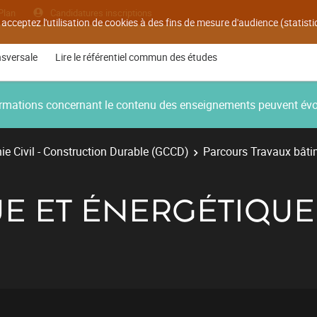
Plan
Candidatures inscriptions
 acceptez l'utilisation de cookies à des fins de mesure d'audience (statis
nsversale
Lire le référentiel commun des études
nformations concernant le contenu des enseignements peuvent év
e Civil - Construction Durable (GCCD)
Parcours Travaux bâti
UE ET ÉNERGÉTIQUE