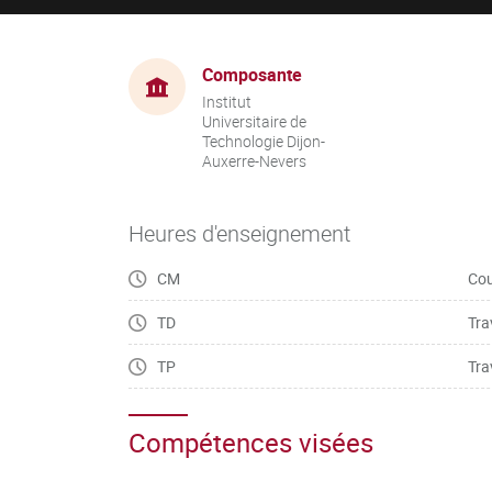
Composante
Institut
Universitaire de
Technologie Dijon-
Auxerre-Nevers
Heures d'enseignement
CM
Cou
TD
Tra
TP
Tra
Compétences visées