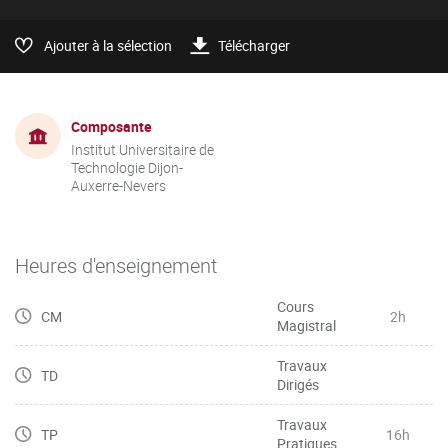
Ajouter à la sélection
Télécharger
Composante
Institut Universitaire de
Technologie Dijon-
Auxerre-Nevers
Heures d'enseignement
Cours
CM
2h
Magistral
Travaux
TD
Dirigés
Travaux
TP
16h
Pratiques