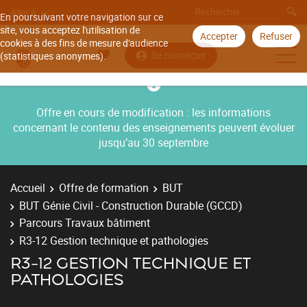
Aller à
En poursuivant votre navigation sur ce
site, vous acceptez l'utilisation de
Accepter
Refuser
cookies à des fins de mesure d'audience
Se connecter
(statistiques anonymes).
Offre en cours de modification : les informations
concernant le contenu des enseignements peuvent évoluer
jusqu’au 30 septembre
Accueil
Offre de formation
BUT
BUT Génie Civil - Construction Durable (GCCD)
Parcours Travaux bâtiment
R3-12 Gestion technique et pathologies
R3-12 GESTION TECHNIQUE ET
PATHOLOGIES