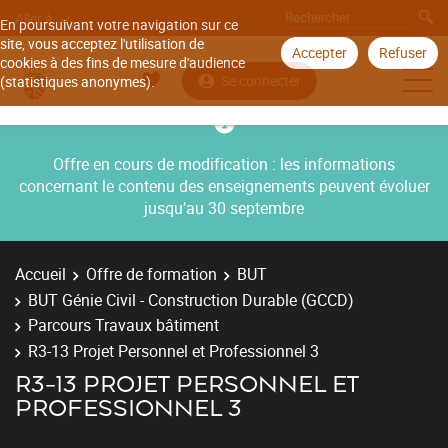
Aller à
En poursuivant votre navigation sur ce
site, vous acceptez l'utilisation de
Accepter
Refuser
cookies à des fins de mesure d'audience
Se connecter
(statistiques anonymes).
Offre en cours de modification : les informations
concernant le contenu des enseignements peuvent évoluer
jusqu’au 30 septembre
Accueil
Offre de formation
BUT
BUT Génie Civil - Construction Durable (GCCD)
Parcours Travaux bâtiment
R3-13 Projet Personnel et Professionnel 3
R3-13 PROJET PERSONNEL ET
PROFESSIONNEL 3