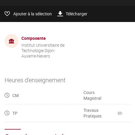
Ajouter à la sélection
Télécharger
Composante
Institut Universitaire de
Technologie Dijon-
Auxerre-Nevers
Heures d'enseignement
Cours
CM
Magistral
Travaux
TP
8h
Pratiques