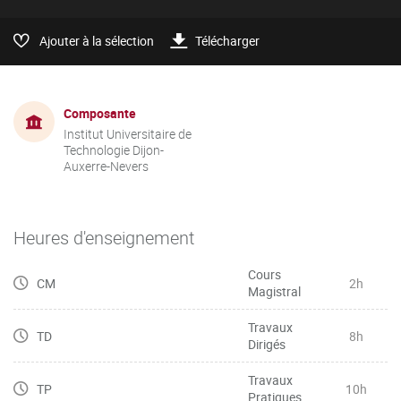
Ajouter à la sélection
Télécharger
Composante
Institut Universitaire de
Technologie Dijon-
Auxerre-Nevers
Heures d'enseignement
Cours
CM
2h
Magistral
Travaux
TD
8h
Dirigés
Travaux
TP
10h
Pratiques