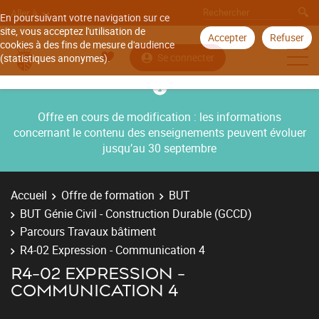
Aller à
En poursuivant votre navigation sur ce
site, vous acceptez l'utilisation de
Accepter
Refuser
cookies à des fins de mesure d'audience
Se connecter
(statistiques anonymes).
Offre en cours de modification : les informations
concernant le contenu des enseignements peuvent évoluer
jusqu’au 30 septembre
Accueil
Offre de formation
BUT
BUT Génie Civil - Construction Durable (GCCD)
Parcours Travaux bâtiment
R4-02 Expression - Communication 4
R4-02 EXPRESSION -
COMMUNICATION 4