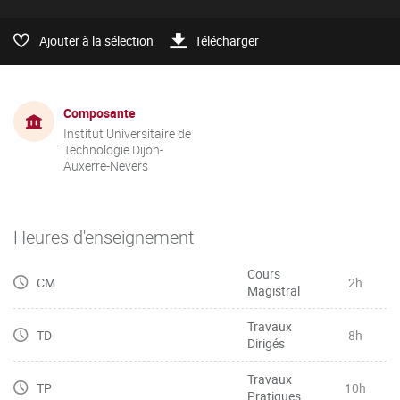
Ajouter à la sélection
Télécharger
Composante
Institut Universitaire de
Technologie Dijon-
Auxerre-Nevers
Heures d'enseignement
Cours
CM
2h
Magistral
Travaux
TD
8h
Dirigés
Travaux
TP
10h
Pratiques