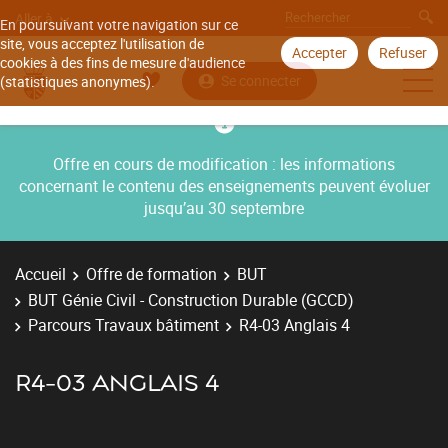
Aller à
En poursuivant votre navigation sur ce
site, vous acceptez l'utilisation de
Accepter
Refuser
cookies à des fins de mesure d'audience
Se connecter
(statistiques anonymes).
Offre en cours de modification : les informations
concernant le contenu des enseignements peuvent évoluer
jusqu’au 30 septembre
Accueil
Offre de formation
BUT
BUT Génie Civil - Construction Durable (GCCD)
Parcours Travaux bâtiment
R4-03 Anglais 4
R4-03 ANGLAIS 4