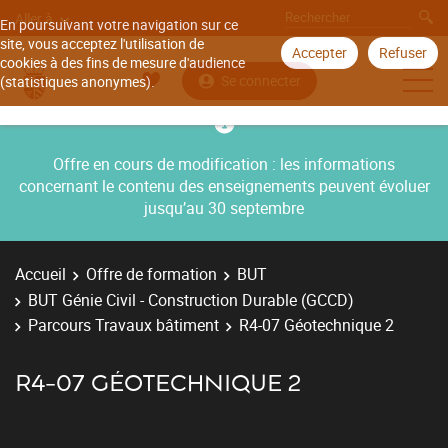
Aller à
En poursuivant votre navigation sur ce
site, vous acceptez l'utilisation de
Accepter
Refuser
cookies à des fins de mesure d'audience
Se connecter
(statistiques anonymes).
Offre en cours de modification : les informations
concernant le contenu des enseignements peuvent évoluer
jusqu’au 30 septembre
Accueil
Offre de formation
BUT
BUT Génie Civil - Construction Durable (GCCD)
Parcours Travaux bâtiment
R4-07 Géotechnique 2
R4-07 GÉOTECHNIQUE 2