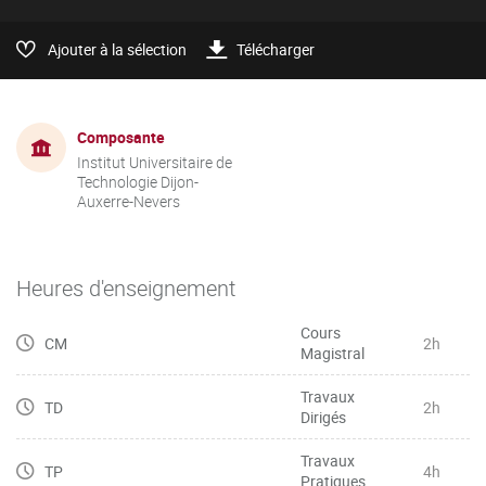
Ajouter à la sélection
Télécharger
Composante
Institut Universitaire de
Technologie Dijon-
Auxerre-Nevers
Heures d'enseignement
Cours
CM
2h
Magistral
Travaux
TD
2h
Dirigés
Travaux
TP
4h
Pratiques