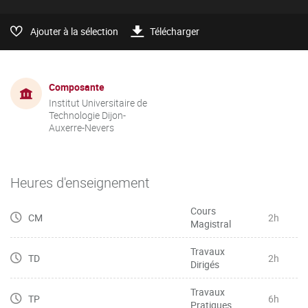
Ajouter à la sélection
Télécharger
Composante
Institut Universitaire de
Technologie Dijon-
Auxerre-Nevers
Heures d'enseignement
Cours
CM
2h
Magistral
Travaux
TD
2h
Dirigés
Travaux
TP
6h
Pratiques