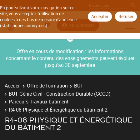
Aller à
En poursuivant votre navigation sur ce
site, vous acceptez l'utilisation de
Accepter
Refuser
cookies à des fins de mesure d'audience
Se connecter
(statistiques anonymes).
Offre en cours de modification : les informations
concernant le contenu des enseignements peuvent évoluer
jusqu’au 30 septembre
Accueil
Offre de formation
BUT
BUT Génie Civil - Construction Durable (GCCD)
Parcours Travaux bâtiment
R4-08 Physique et Énergétique du bâtiment 2
R4-08 PHYSIQUE ET ÉNERGÉTIQUE
DU BÂTIMENT 2