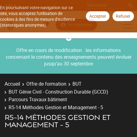
Aller à
En poursuivant votre navigation sur ce
site, vous acceptez l'utilisation de
Accepter
Refuser
cookies à des fins de mesure d'audience
Se connecter
(statistiques anonymes).
Offre en cours de modification : les informations
concernant le contenu des enseignements peuvent évoluer
jusqu’au 30 septembre
Accueil
Offre de formation
BUT
BUT Génie Civil - Construction Durable (GCCD)
Parcours Travaux bâtiment
R5-14 Méthodes Gestion et Management - 5
R5-14 MÉTHODES GESTION ET
MANAGEMENT - 5