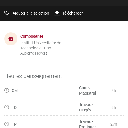
Ajouter à la sélection
Télécharger
Composante
Institut Universitaire de
Technologie Dijon-
Auxerre-Nevers
Heures d'enseignement
Cours
CM
4h
Magistral
Travaux
TD
9h
Dirigés
Travaux
TP
27h
Pratiques