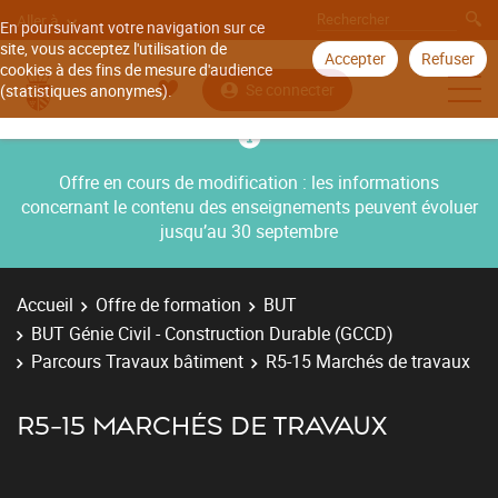
Aller à
En poursuivant votre navigation sur ce
site, vous acceptez l'utilisation de
Accepter
Refuser
cookies à des fins de mesure d'audience
Se connecter
(statistiques anonymes).
Offre en cours de modification : les informations
concernant le contenu des enseignements peuvent évoluer
jusqu’au 30 septembre
Accueil
Offre de formation
BUT
BUT Génie Civil - Construction Durable (GCCD)
Parcours Travaux bâtiment
R5-15 Marchés de travaux
R5-15 MARCHÉS DE TRAVAUX