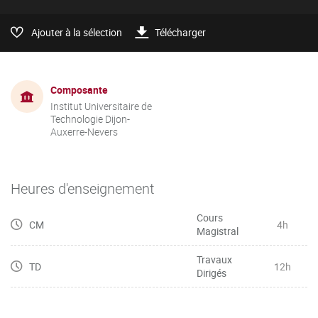
Ajouter à la sélection
Télécharger
Composante
Institut Universitaire de
Technologie Dijon-
Auxerre-Nevers
Heures d'enseignement
Cours
CM
4h
Magistral
Travaux
TD
12h
Dirigés