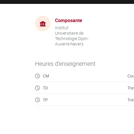
Composante
Institut
Universitaire de
Technologie Dijon-
Auxerre-Nevers
Heures d'enseignement
CM
Cou
TD
Tra
TP
Tra