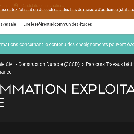
Plan
Candidatures inscriptions
 acceptez l'utilisation de cookies à des fins de mesure d'audience (statis
nsversale
Lire le référentiel commun des études
nformations concernant le contenu des enseignements peuvent év
e Civil - Construction Durable (GCCD)
Parcours Travaux bâti
enance
MMATION EXPLOITA
E