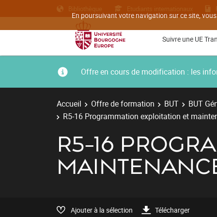
Bibliothèque
Etudiants internationaux
En poursuivant votre navigation sur ce site, vous
Suivre une UE Tra
Offre en cours de modification : les i
Accueil
Offre de formation
BUT
BUT Géni
R5-16 Programmation exploitation et maint
R5-16 PROGRA
MAINTENANC
Ajouter à la sélection
Télécharger