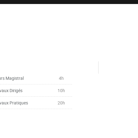
rs Magistral
4h
vaux Dirigés
10h
vaux Pratiques
20h