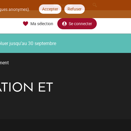
Accepter
Refuser
tiques anonymes).
Ma sélection
Se connecter
oluer jusqu’au 30 septembre
ment
TION ET