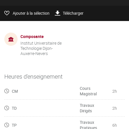
Ajouter à la sélection
Télécharger
Composante
Institut Universitaire de
Technologie Dijon-
Auxerre-Nevers
Heures d'enseignement
Cours
CM
2h
Magistral
Travaux
TD
2h
Dirigés
Travaux
TP
6h
Pratiques