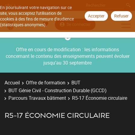
Aller à
En poursuivant votre navigation sur ce
site, vous acceptez l'utilisation de
Accepter
Refuser
cookies à des fins de mesure d'audience
Se connecter
(statistiques anonymes).
Offre en cours de modification : les informations
concernant le contenu des enseignements peuvent évoluer
jusqu’au 30 septembre
Accueil
Offre de formation
BUT
BUT Génie Civil - Construction Durable (GCCD)
Parcours Travaux bâtiment
R5-17 Économie circulaire
R5-17 ÉCONOMIE CIRCULAIRE