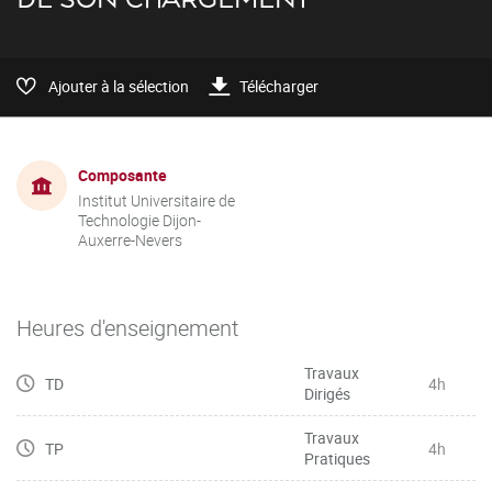
Ajouter à la sélection
Télécharger
Composante
Institut Universitaire de
Technologie Dijon-
Auxerre-Nevers
Heures d'enseignement
Travaux
TD
4h
Dirigés
Travaux
TP
4h
Pratiques