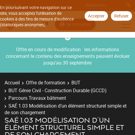
Aller à
En poursuivant votre navigation sur ce
site, vous acceptez l'utilisation de
Accepter
Refuser
cookies à des fins de mesure d'audience
Se connecter
(statistiques anonymes).
Offre en cours de modification : les informations
concernant le contenu des enseignements peuvent évoluer
jusqu’au 30 septembre
Accueil
Offre de formation
BUT
BUT Génie Civil - Construction Durable (GCCD)
Parcours Travaux bâtiment
SAÉ 1.03 Modélisation d’un élément structurel simple et
de son chargement
SAÉ 1.03 MODÉLISATION D’UN
ÉLÉMENT STRUCTUREL SIMPLE ET
DE SON CHARGEMENT