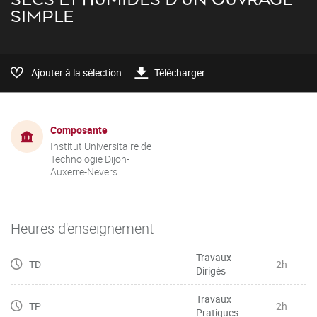
SIMPLE
Ajouter à la sélection
Télécharger
Composante
Institut Universitaire de
Technologie Dijon-
Auxerre-Nevers
Heures d'enseignement
Travaux
TD
2h
Dirigés
Travaux
TP
2h
Pratiques