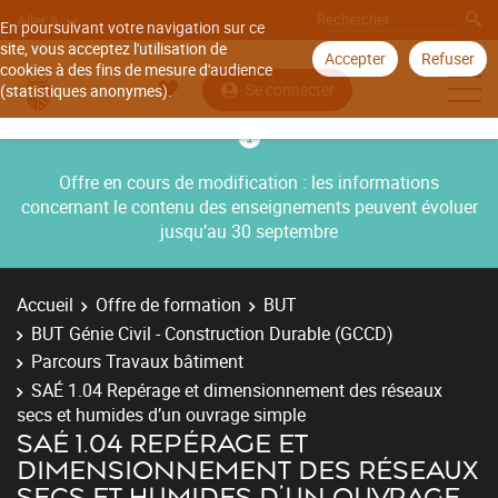
Aller à
En poursuivant votre navigation sur ce
site, vous acceptez l'utilisation de
Accepter
Refuser
cookies à des fins de mesure d'audience
Se connecter
(statistiques anonymes).
Offre en cours de modification : les informations
concernant le contenu des enseignements peuvent évoluer
jusqu’au 30 septembre
Accueil
Offre de formation
BUT
BUT Génie Civil - Construction Durable (GCCD)
Parcours Travaux bâtiment
SAÉ 1.04 Repérage et dimensionnement des réseaux
secs et humides d’un ouvrage simple
SAÉ 1.04 REPÉRAGE ET
DIMENSIONNEMENT DES RÉSEAUX
SECS ET HUMIDES D’UN OUVRAGE