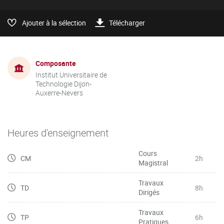
Ajouter à la sélection
Télécharger
Composante
Institut Universitaire de
Technologie Dijon-
Auxerre-Nevers
Heures d'enseignement
Cours
CM
2h
Magistral
Travaux
TD
8h
Dirigés
Travaux
TP
6h
Pratiques