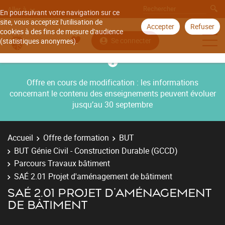
Aller à
En poursuivant votre navigation sur ce
site, vous acceptez l'utilisation de
Accepter
Refuser
cookies à des fins de mesure d'audience
Se connecter
(statistiques anonymes).
Offre en cours de modification : les informations
concernant le contenu des enseignements peuvent évoluer
jusqu’au 30 septembre
Accueil
Offre de formation
BUT
BUT Génie Civil - Construction Durable (GCCD)
Parcours Travaux bâtiment
SAÉ 2.01 Projet d'aménagement de bâtiment
SAÉ 2.01 PROJET D'AMÉNAGEMENT
DE BÂTIMENT