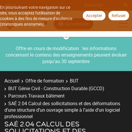
Aller à
En poursuivant votre navigation sur ce
site, vous acceptez l'utilisation de
Accepter
Refuser
cookies à des fins de mesure d'audience
Se connecter
(statistiques anonymes).
Offre en cours de modification : les informations
concernant le contenu des enseignements peuvent évoluer
jusqu’au 30 septembre
Accueil
Offre de formation
BUT
BUT Génie Civil - Construction Durable (GCCD)
Parcours Travaux bâtiment
SAÉ 2.04 Calcul des sollicitations et des déformations
d’une structure d’un ouvrage simple à l’aide d’un logiciel
professionnel
SAÉ 2.04 CALCUL DES
SOLLICITATIONS ET DES