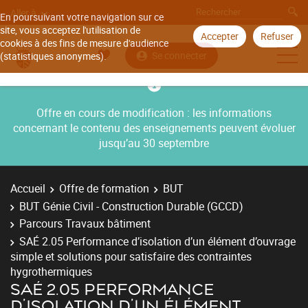
Aller à
En poursuivant votre navigation sur ce
site, vous acceptez l'utilisation de
Accepter
Refuser
cookies à des fins de mesure d'audience
Se connecter
(statistiques anonymes).
Offre en cours de modification : les informations
concernant le contenu des enseignements peuvent évoluer
jusqu’au 30 septembre
Accueil
Offre de formation
BUT
BUT Génie Civil - Construction Durable (GCCD)
Parcours Travaux bâtiment
SAÉ 2.05 Performance d’isolation d’un élément d’ouvrage
simple et solutions pour satisfaire des contraintes
hygrothermiques
SAÉ 2.05 PERFORMANCE
D’ISOLATION D’UN ÉLÉMENT