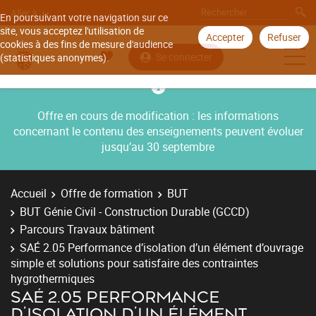
Aller à
En poursuivant votre navigation sur ce
site, vous acceptez l'utilisation de
Accepter
Refuser
cookies à des fins de mesure d'audience
Se connecter
(statistiques anonymes).
Offre en cours de modification : les informations
concernant le contenu des enseignements peuvent évoluer
jusqu’au 30 septembre
Accueil
Offre de formation
BUT
BUT Génie Civil - Construction Durable (GCCD)
Parcours Travaux bâtiment
SAÉ 2.05 Performance d’isolation d’un élément d’ouvrage
simple et solutions pour satisfaire des contraintes
hygrothermiques
SAÉ 2.05 PERFORMANCE
D’ISOLATION D’UN ÉLÉMENT