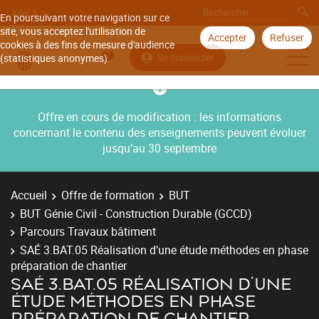
Aller à
En poursuivant votre navigation sur ce
site, vous acceptez l'utilisation de
Accepter
Refuser
cookies à des fins de mesure d'audience
Se connecter
(statistiques anonymes).
Offre en cours de modification : les informations
concernant le contenu des enseignements peuvent évoluer
jusqu’au 30 septembre
Accueil
Offre de formation
BUT
BUT Génie Civil - Construction Durable (GCCD)
Parcours Travaux bâtiment
SAÉ 3.BAT.05 Réalisation d’une étude méthodes en phase
préparation de chantier
SAÉ 3.BAT.05 RÉALISATION D’UNE
ÉTUDE MÉTHODES EN PHASE
PRÉPARATION DE CHANTIER