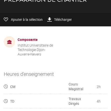
Ajouter à la sélection
Télécharger
Composante
Institut Universitaire de
Technologie Dijon-
Auxerre-Nevers
Heures d'enseignement
Cours
CM
2h
Magistral
Travaux
TD
4h
Dirigés