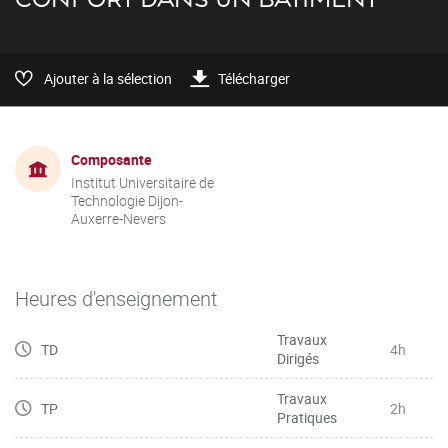
Ajouter à la sélection
Télécharger
Composante
Institut Universitaire de
Technologie Dijon-
Auxerre-Nevers
Heures d'enseignement
Travaux
TD
4h
Dirigés
Travaux
TP
2h
Pratiques