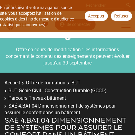
Aller à
En poursuivant votre navigation sur ce
site, vous acceptez l'utilisation de
Accepter
Refuser
cookies à des fins de mesure d'audience
Se connecter
(statistiques anonymes).
Offre en cours de modification : les informations
concernant le contenu des enseignements peuvent évoluer
jusqu’au 30 septembre
Accueil
Offre de formation
BUT
BUT Génie Civil - Construction Durable (GCCD)
Parcours Travaux bâtiment
SAÉ 4.BAT.04 Dimensionnement de systèmes pour
assurer le confort dans un bâtiment
SAÉ 4.BAT.04 DIMENSIONNEMENT
DE SYSTÈMES POUR ASSURER LE
CONFORT DANS UN BÂTIMENT