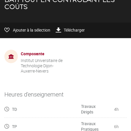
COÛTS
Ajouter à la sélection
Télécharger
Composante
Institut Universitaire de
Technologie Dijon-
Auxerre-Nevers
Heures d'enseignement
Travaux
TD
4h
Dirigés
Travaux
TP
6h
Pratiques