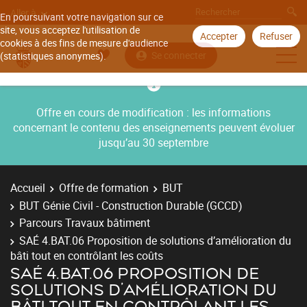
Aller à
En poursuivant votre navigation sur ce
site, vous acceptez l'utilisation de
Accepter
Refuser
cookies à des fins de mesure d'audience
Se connecter
(statistiques anonymes).
Offre en cours de modification : les informations
concernant le contenu des enseignements peuvent évoluer
jusqu’au 30 septembre
Accueil
Offre de formation
BUT
BUT Génie Civil - Construction Durable (GCCD)
Parcours Travaux bâtiment
SAÉ 4.BAT.06 Proposition de solutions d’amélioration du
bâti tout en contrôlant les coûts
SAÉ 4.BAT.06 PROPOSITION DE
SOLUTIONS D’AMÉLIORATION DU
BÂTI TOUT EN CONTRÔLANT LES