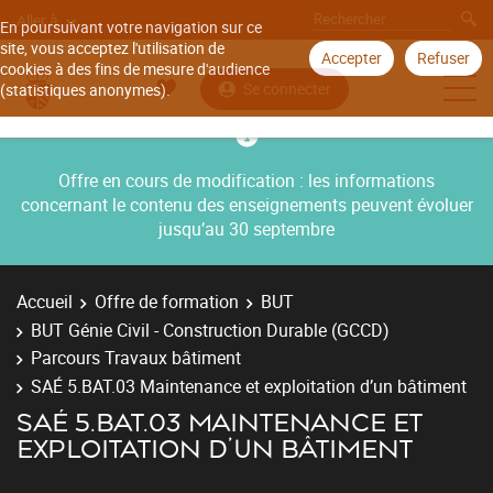
Aller à
En poursuivant votre navigation sur ce
site, vous acceptez l'utilisation de
Accepter
Refuser
cookies à des fins de mesure d'audience
Se connecter
(statistiques anonymes).
Offre en cours de modification : les informations
concernant le contenu des enseignements peuvent évoluer
jusqu’au 30 septembre
Accueil
Offre de formation
BUT
BUT Génie Civil - Construction Durable (GCCD)
Parcours Travaux bâtiment
SAÉ 5.BAT.03 Maintenance et exploitation d’un bâtiment
SAÉ 5.BAT.03 MAINTENANCE ET
EXPLOITATION D’UN BÂTIMENT