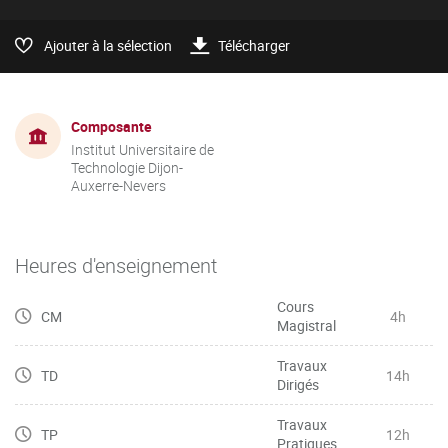
Ajouter à la sélection
Télécharger
Composante
Institut Universitaire de
Technologie Dijon-
Auxerre-Nevers
Heures d'enseignement
Cours
CM
4h
Magistral
Travaux
TD
14h
Dirigés
Travaux
TP
12h
Pratiques