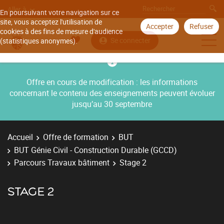
Aller à
En poursuivant votre navigation sur ce
site, vous acceptez l'utilisation de
Accepter
Refuser
cookies à des fins de mesure d'audience
Se connecter
(statistiques anonymes).
Offre en cours de modification : les informations
concernant le contenu des enseignements peuvent évoluer
jusqu’au 30 septembre
Accueil
Offre de formation
BUT
BUT Génie Civil - Construction Durable (GCCD)
Parcours Travaux bâtiment
Stage 2
STAGE 2