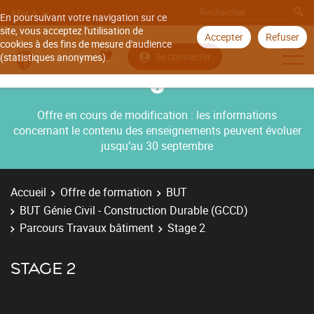
Aller à
En poursuivant votre navigation sur ce
site, vous acceptez l'utilisation de
Accepter
Refuser
cookies à des fins de mesure d'audience
Se connecter
(statistiques anonymes).
Offre en cours de modification : les informations
concernant le contenu des enseignements peuvent évoluer
jusqu’au 30 septembre
Accueil
Offre de formation
BUT
BUT Génie Civil - Construction Durable (GCCD)
Parcours Travaux bâtiment
Stage 2
STAGE 2