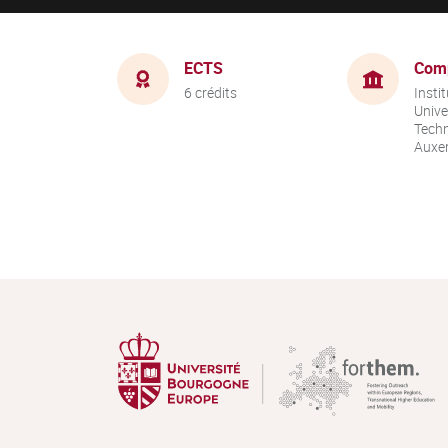
ECTS
Com
6 crédits
Instit
Unive
Techn
Auxer