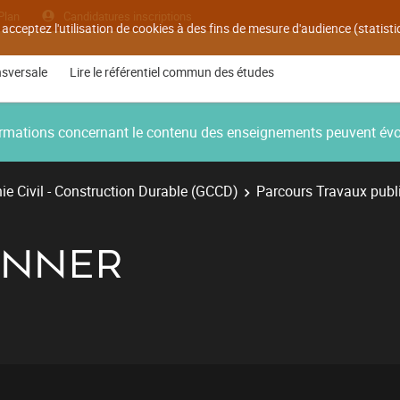
Plan
Candidatures inscriptions
 acceptez l'utilisation de cookies à des fins de mesure d'audience (statis
nsversale
Lire le référentiel commun des études
nformations concernant le contenu des enseignements peuvent év
e Civil - Construction Durable (GCCD)
Parcours Travaux publ
ONNER