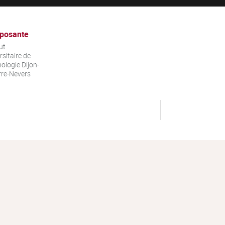
posante
ut
rsitaire de
ologie Dijon-
re-Nevers