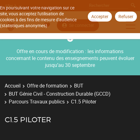
Aller à
En poursuivant votre navigation sur ce
site, vous acceptez l'utilisation de
Accepter
Refuser
cookies à des fins de mesure d'audience
Se connecter
(statistiques anonymes).
Offre en cours de modification : les informations
concernant le contenu des enseignements peuvent évoluer
jusqu’au 30 septembre
Accueil
Offre de formation
BUT
BUT Génie Civil - Construction Durable (GCCD)
Parcours Travaux publics
C1.5 Piloter
C1.5 PILOTER