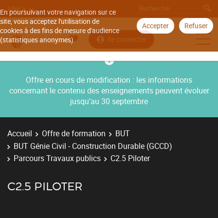
Aller à
En poursuivant votre navigation sur ce
site, vous acceptez l'utilisation de
Accepter
Refuser
cookies à des fins de mesure d'audience
Se connecter
(statistiques anonymes).
Offre en cours de modification : les informations
concernant le contenu des enseignements peuvent évoluer
jusqu’au 30 septembre
Accueil
Offre de formation
BUT
BUT Génie Civil - Construction Durable (GCCD)
Parcours Travaux publics
C2.5 Piloter
C2.5 PILOTER