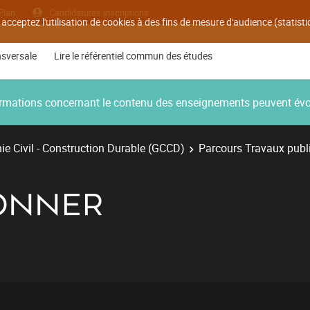
Plan
Candidatures inscriptions
 acceptez l'utilisation de cookies à des fins de mesure d'audience (statis
nsversale
Lire le référentiel commun des études
nformations concernant le contenu des enseignements peuvent év
e Civil - Construction Durable (GCCD)
Parcours Travaux publ
IONNER