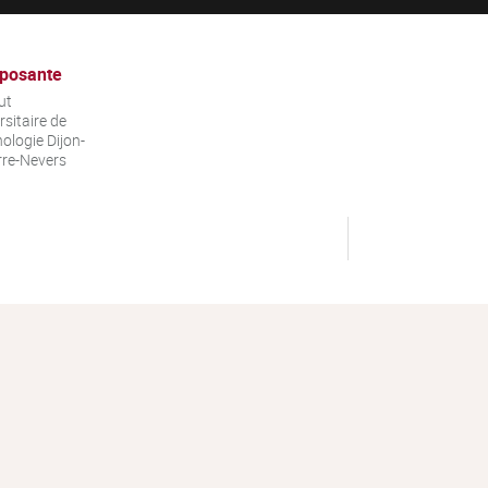
posante
ut
rsitaire de
ologie Dijon-
re-Nevers