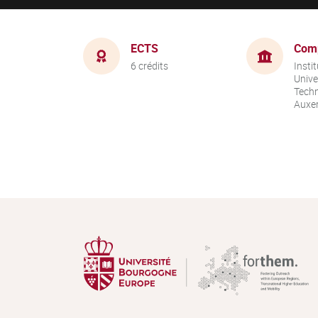
ECTS
Com
6 crédits
Instit
Unive
Techn
Auxer