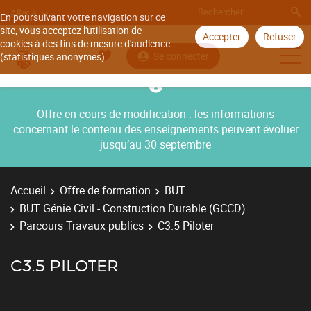
Aller à
En poursuivant votre navigation sur ce
site, vous acceptez l'utilisation de
Accepter
Refuser
cookies à des fins de mesure d'audience
Se connecter
(statistiques anonymes).
Offre en cours de modification : les informations
concernant le contenu des enseignements peuvent évoluer
jusqu’au 30 septembre
Accueil
Offre de formation
BUT
BUT Génie Civil - Construction Durable (GCCD)
Parcours Travaux publics
C3.5 Piloter
C3.5 PILOTER